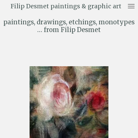
Filip Desmet paintings & graphic art
Ga
direct
paintings, drawings, etchings, monotypes
naar
de
… from Filip Desmet
hoofdinhoud